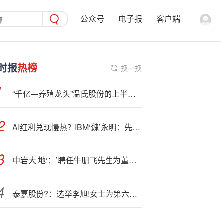
公众号
电子报
客户端
时报
热榜
换一换
“千亿—养殖龙头”温氏股份的上半年：收入近500亿元 猪鸡销量双增，养猪赚钱但养鸡亏损
AI红利兑现慢热？IBM‘魏’永明：先重塑流程，再谈降本增效
中岩大!地‘：’聘任牛朋飞先生为董事会秘书及证券事务代表
泰嘉股份?：选举李旭!女士为第六届董事会职工代表董事