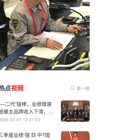
热点
视频
换一换
“—二代”接棒，业绩增速
放缓主品牌收入下滑，珀
莱雅拟赴港IPO
2026-02-01 12:27:03
三季度业绩‘强’劲 中?国