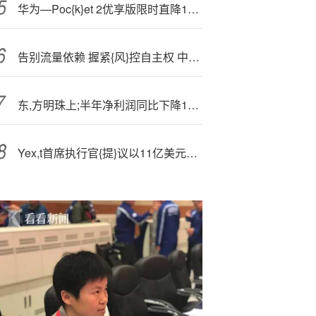
华为—Poc{k}et 2优享版限时直降1000元，起售价4499元
告别流量依赖 握紧{风}控自主权 中小银行与助贷机构合作逻辑生变
东,方明珠上;半年净利润同比下降18.65% 5G人联卡用户数达175万户
Yex,t首席执行官{提}议以11亿美元交易将公司私有化