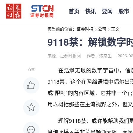
首页
快讯
要闻
股市
您当前的位置：
证券时报
>
公司
>
正文
9118禁：解锁数字
来源：证券时报网
作者：魏京生
2026-02
在浩瀚无垠的数字宇宙中，信
点赞
9118禁，这个在网络语境中偶尔出
或“限制”的内容区域。它并非一个
用以概括那些在主流视野之外，但又
理解9118禁，或许能帮助我们
息传📌播🔥并非总是畅通无阻，而