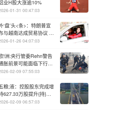
铝业H股大涨逾10%
2026-01-31 00:47:03
外‘盘’头<条>：特朗普宣
布与越南达成贸易协议 特
斯拉公布车辆交付量下降
2026-01-26 04:07:03
14% 美国FHFA局长指控
鲍威尔欺诈
欧!洲:央行管委Rehn警告
通胀前景可能面临下行风
险
2026-02-09 07:55:03
五粮;液：控股股东完成增
持627.33万股提升{持}股
比例至20.65%
2026-02-09 06:57:03